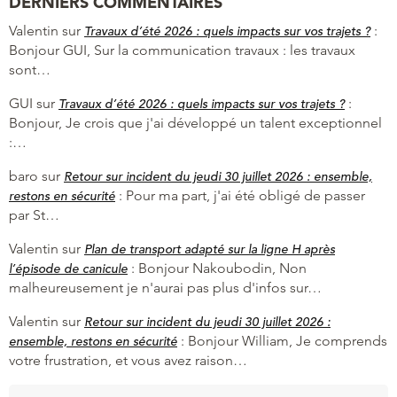
DERNIERS COMMENTAIRES
Valentin
sur
:
Travaux d’été 2026 : quels impacts sur vos trajets ?
Bonjour GUI, Sur la communication travaux : les travaux
sont…
GUI
sur
:
Travaux d’été 2026 : quels impacts sur vos trajets ?
Bonjour, Je crois que j'ai développé un talent exceptionnel
:…
baro
sur
Retour sur incident du jeudi 30 juillet 2026 : ensemble,
:
Pour ma part, j'ai été obligé de passer
restons en sécurité
par St…
Valentin
sur
Plan de transport adapté sur la ligne H après
:
Bonjour Nakoubodin, Non
l’épisode de canicule
malheureusement je n'aurai pas plus d'infos sur…
Valentin
sur
Retour sur incident du jeudi 30 juillet 2026 :
:
Bonjour William, Je comprends
ensemble, restons en sécurité
votre frustration, et vous avez raison…