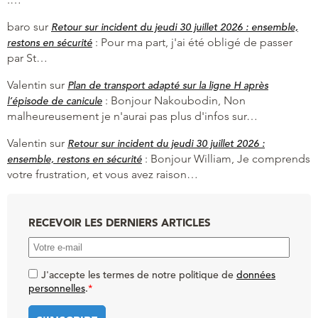
baro
sur
Retour sur incident du jeudi 30 juillet 2026 : ensemble,
:
Pour ma part, j'ai été obligé de passer
restons en sécurité
par St…
Valentin
sur
Plan de transport adapté sur la ligne H après
:
Bonjour Nakoubodin, Non
l’épisode de canicule
malheureusement je n'aurai pas plus d'infos sur…
Valentin
sur
Retour sur incident du jeudi 30 juillet 2026 :
:
Bonjour William, Je comprends
ensemble, restons en sécurité
votre frustration, et vous avez raison…
RECEVOIR LES DERNIERS ARTICLES
J'accepte les termes de notre politique de
données
personnelles
.
*