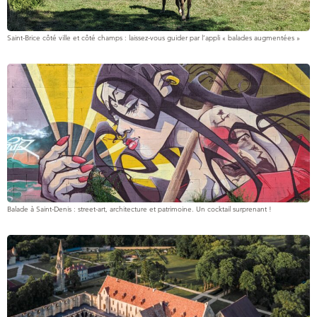
Saint-Brice côté ville et côté champs : laissez-vous guider par l’appli « balades augmentées »
Balade à Saint-Denis : street-art, architecture et patrimoine. Un cocktail surprenant !