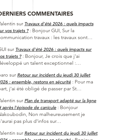
DERNIERS COMMENTAIRES
alentin
sur
Travaux d’été 2026 : quels impacts
:
Bonjour GUI, Sur la
ur vos trajets ?
communication travaux : les travaux sont…
GUI
sur
Travaux d’été 2026 : quels impacts sur
:
Bonjour, Je crois que j'ai
os trajets ?
développé un talent exceptionnel :…
baro
sur
Retour sur incident du jeudi 30 juillet
:
Pour ma
026 : ensemble, restons en sécurité
art, j'ai été obligé de passer par St…
alentin
sur
Plan de transport adapté sur la ligne
:
Bonjour
 après l’épisode de canicule
Nakoubodin, Non malheureusement je
'aurai pas plus d'infos sur…
alentin
sur
Retour sur incident du jeudi 30 juillet
:
Bonjour
026 : ensemble, restons en sécurité