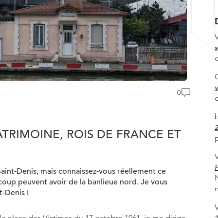
V
s
v
0
2
PATRIMOINE, ROIS DE FRANCE ET
p
V
H
aint-Denis, mais connaissez-vous réellement ce
oup peuvent avoir de la banlieue nord. Je vous
n
t-Denis !
V
 la place des Victimes du 17 octobre 1961, je me dirige
2