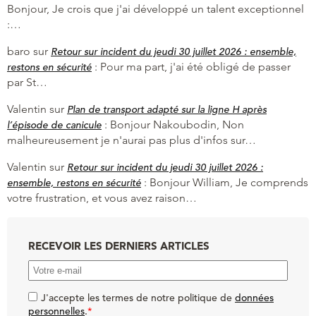
Bonjour, Je crois que j'ai développé un talent exceptionnel
:…
baro
sur
Retour sur incident du jeudi 30 juillet 2026 : ensemble,
:
Pour ma part, j'ai été obligé de passer
restons en sécurité
par St…
Valentin
sur
Plan de transport adapté sur la ligne H après
:
Bonjour Nakoubodin, Non
l’épisode de canicule
malheureusement je n'aurai pas plus d'infos sur…
Valentin
sur
Retour sur incident du jeudi 30 juillet 2026 :
:
Bonjour William, Je comprends
ensemble, restons en sécurité
votre frustration, et vous avez raison…
RECEVOIR LES DERNIERS ARTICLES
J'accepte les termes de notre politique de
données
personnelles
.
*