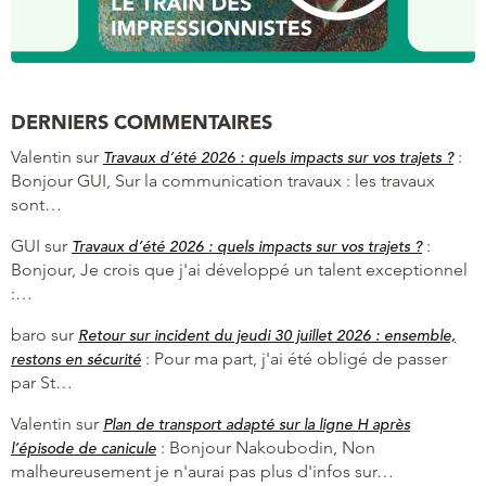
DERNIERS COMMENTAIRES
Valentin
sur
:
Travaux d’été 2026 : quels impacts sur vos trajets ?
Bonjour GUI, Sur la communication travaux : les travaux
sont…
GUI
sur
:
Travaux d’été 2026 : quels impacts sur vos trajets ?
Bonjour, Je crois que j'ai développé un talent exceptionnel
:…
baro
sur
Retour sur incident du jeudi 30 juillet 2026 : ensemble,
:
Pour ma part, j'ai été obligé de passer
restons en sécurité
par St…
Valentin
sur
Plan de transport adapté sur la ligne H après
:
Bonjour Nakoubodin, Non
l’épisode de canicule
malheureusement je n'aurai pas plus d'infos sur…