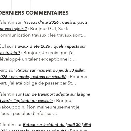
DERNIERS COMMENTAIRES
alentin
sur
Travaux d’été 2026 : quels impacts
:
Bonjour GUI, Sur la
ur vos trajets ?
communication travaux : les travaux sont…
GUI
sur
Travaux d’été 2026 : quels impacts sur
:
Bonjour, Je crois que j'ai
os trajets ?
développé un talent exceptionnel :…
baro
sur
Retour sur incident du jeudi 30 juillet
:
Pour ma
026 : ensemble, restons en sécurité
art, j'ai été obligé de passer par St…
alentin
sur
Plan de transport adapté sur la ligne
:
Bonjour
 après l’épisode de canicule
Nakoubodin, Non malheureusement je
'aurai pas plus d'infos sur…
alentin
sur
Retour sur incident du jeudi 30 juillet
:
Bonjour
026 : ensemble, restons en sécurité