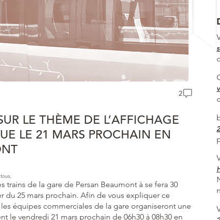
V
s
v
2
SUR LE THÈME DE L’AFFICHAGE
2
VUE LE 21 MARS PROCHAIN EN
p
ONT
V
H
 tous,
es trains de la gare de Persan Beaumont à se fera 30
n
 du 25 mars prochain. Afin de vous expliquer ce
les équipes commerciales de la gare organiseront une
V
ent le vendredi 21 mars prochain de 06h30 à 08h30 en
2