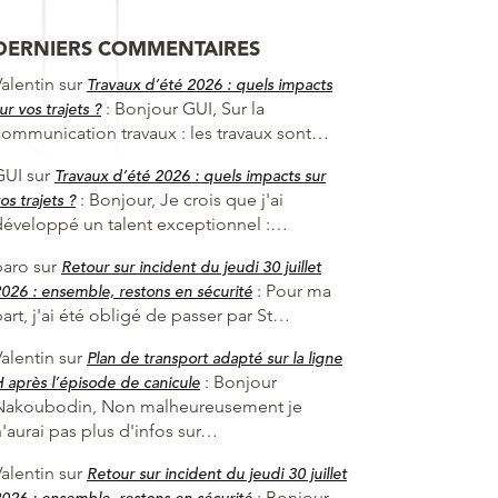
DERNIERS COMMENTAIRES
alentin
sur
Travaux d’été 2026 : quels impacts
:
Bonjour GUI, Sur la
ur vos trajets ?
communication travaux : les travaux sont…
GUI
sur
Travaux d’été 2026 : quels impacts sur
:
Bonjour, Je crois que j'ai
os trajets ?
développé un talent exceptionnel :…
baro
sur
Retour sur incident du jeudi 30 juillet
:
Pour ma
026 : ensemble, restons en sécurité
art, j'ai été obligé de passer par St…
alentin
sur
Plan de transport adapté sur la ligne
:
Bonjour
 après l’épisode de canicule
Nakoubodin, Non malheureusement je
'aurai pas plus d'infos sur…
alentin
sur
Retour sur incident du jeudi 30 juillet
:
Bonjour
026 : ensemble, restons en sécurité