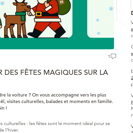
V
s
v
1
R DES FÊTES MAGIQUES SUR LA
2
p
ndre la voiture ? On vous accompagne vers les plus
V
ël, visites culturelles, balades et moments en famille.
H
in !
n
es culturelles : les fêtes sont le moment idéal pour se
V
e l’hiver.
2