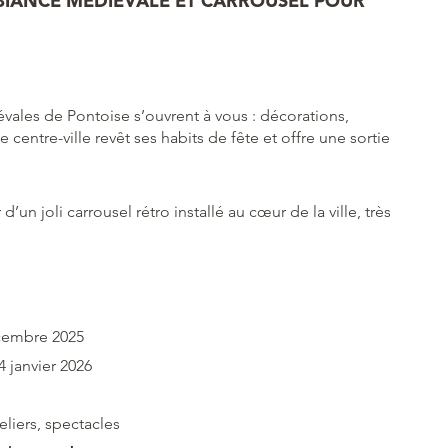
MBIANCE MÉDIÉVALE ET CARROUSEL POUR
évales de Pontoise s’ouvrent à vous : décorations,
entre-ville revêt ses habits de fête et offre une sortie
d’un joli carrousel rétro installé au cœur de la ville, très
cembre 2025
 janvier 2026
liers, spectacles