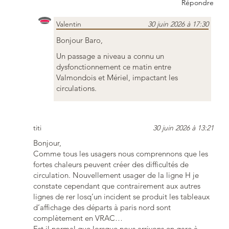
Répondre
Valentin
30 juin 2026 à 17:30
Bonjour Baro,
Un passage a niveau a connu un
dysfonctionnement ce matin entre
Valmondois et Mériel, impactant les
circulations.
titi
30 juin 2026 à 13:21
Bonjour,
Comme tous les usagers nous comprennons que les
fortes chaleurs peuvent créer des difficultés de
circulation. Nouvellement usager de la ligne H je
constate cependant que contrairement aux autres
lignes de rer losq’un incident se produit les tableaux
d’affichage des départs à paris nord sont
complètement en VRAC…
Est il normal que lorsque nous arrivons en gare à