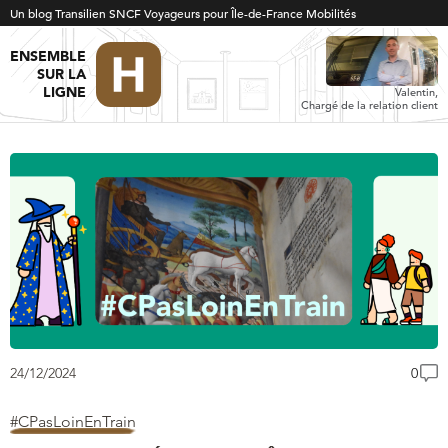
Un blog Transilien SNCF Voyageurs pour Île-de-France Mobilités
ENSEMBLE
SUR LA
LIGNE
Valentin,
Chargé de la relation client
24/12/2024
0
#CPasLoinEnTrain