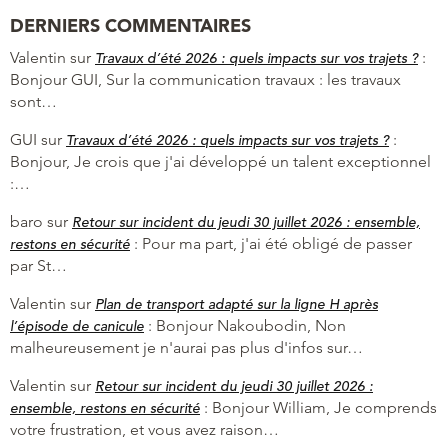
DERNIERS COMMENTAIRES
Valentin
sur
:
Travaux d’été 2026 : quels impacts sur vos trajets ?
Bonjour GUI, Sur la communication travaux : les travaux
sont…
GUI
sur
:
Travaux d’été 2026 : quels impacts sur vos trajets ?
Bonjour, Je crois que j'ai développé un talent exceptionnel
:…
baro
sur
Retour sur incident du jeudi 30 juillet 2026 : ensemble,
:
Pour ma part, j'ai été obligé de passer
restons en sécurité
par St…
Valentin
sur
Plan de transport adapté sur la ligne H après
:
Bonjour Nakoubodin, Non
l’épisode de canicule
malheureusement je n'aurai pas plus d'infos sur…
Valentin
sur
Retour sur incident du jeudi 30 juillet 2026 :
:
Bonjour William, Je comprends
ensemble, restons en sécurité
votre frustration, et vous avez raison…