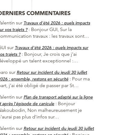
DERNIERS COMMENTAIRES
alentin
sur
Travaux d’été 2026 : quels impacts
:
Bonjour GUI, Sur la
ur vos trajets ?
communication travaux : les travaux sont…
GUI
sur
Travaux d’été 2026 : quels impacts sur
:
Bonjour, Je crois que j'ai
os trajets ?
développé un talent exceptionnel :…
baro
sur
Retour sur incident du jeudi 30 juillet
:
Pour ma
026 : ensemble, restons en sécurité
art, j'ai été obligé de passer par St…
alentin
sur
Plan de transport adapté sur la ligne
:
Bonjour
 après l’épisode de canicule
Nakoubodin, Non malheureusement je
'aurai pas plus d'infos sur…
alentin
sur
Retour sur incident du jeudi 30 juillet
:
Bonjour
026 : ensemble, restons en sécurité