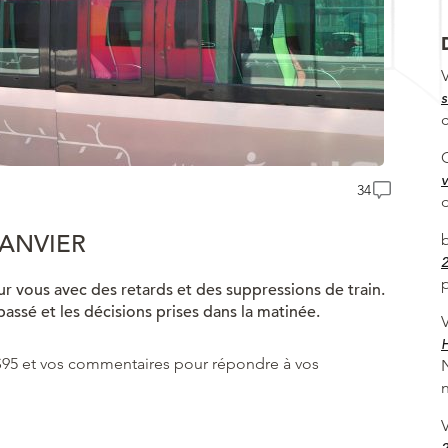
V
s
v
34
JANVIER
2
p
ur vous avec des retards et des suppressions de train.
passé et les décisions prises dans la matinée.
V
H
yS95 et vos commentaires pour répondre à vos
n
V
2