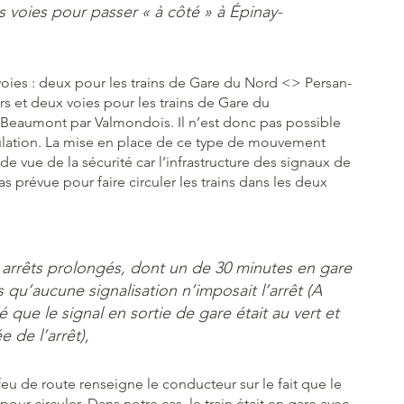
rs voies pour passer « à côté » à Épinay-
 voies : deux pour les trains de Gare du Nord <> Persan-
s et deux voies pour les trains de Gare du
eaumont par Valmondois. Il n’est donc pas possible
rculation. La mise en place de ce type de mouvement
 vue de la sécurité car l’infrastructure des signaux de
as prévue pour faire circuler les trains dans les deux
s arrêts prolongés, dont un de 30 minutes en gare
s qu’aucune signalisation n’imposait l’arrêt (A
é que le signal en sortie de gare était au vert et
e de l’arrêt),
 feu de route renseigne le conducteur sur le fait que le
pour circuler. Dans notre cas, le train était en gare avec