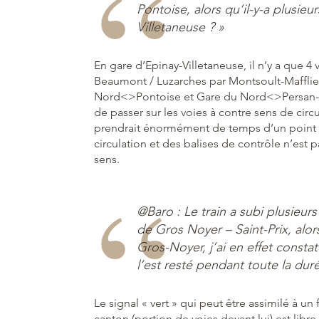
Pontoise, alors qu’il-y-a plusieu
Villetaneuse ? »
En gare d’Epinay-Villetaneuse, il n’y a que 4
Beaumont / Luzarches par Montsoult-Mafflier
Nord<>Pontoise et Gare du Nord<>Persan-B
de passer sur les voies à contre sens de ci
prendrait énormément de temps d’un point de
circulation et des balises de contrôle n’est p
sens.
@Baro : Le train a subi plusieur
de Gros Noyer – Saint-Prix, alor
Gros-Noyer, j’ai en effet constat
l’est resté pendant toute la duré
Le signal « vert » qui peut être assimilé à un
canton (portion de voies devant lui) est libre 