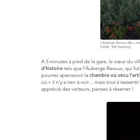
L’Auberge Ravoux dite « m
Crédit : Erik Hesmerg
A 5 minutes à pied de la gare, le cœur du v
d’histoire
tels que l’Auberge Ravoux, qui fut
pourrez apercevoir la
chambre où vécu l’arti
où « il n’y a rien à voir… mais tout à ressentir
apprécié des visiteurs, pensez à réserver !