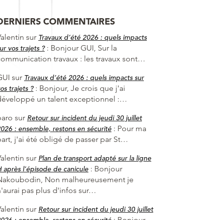
DERNIERS COMMENTAIRES
alentin
sur
Travaux d’été 2026 : quels impacts
:
Bonjour GUI, Sur la
ur vos trajets ?
communication travaux : les travaux sont…
GUI
sur
Travaux d’été 2026 : quels impacts sur
:
Bonjour, Je crois que j'ai
os trajets ?
développé un talent exceptionnel :…
baro
sur
Retour sur incident du jeudi 30 juillet
:
Pour ma
026 : ensemble, restons en sécurité
art, j'ai été obligé de passer par St…
alentin
sur
Plan de transport adapté sur la ligne
:
Bonjour
 après l’épisode de canicule
Nakoubodin, Non malheureusement je
'aurai pas plus d'infos sur…
alentin
sur
Retour sur incident du jeudi 30 juillet
:
Bonjour
026 : ensemble, restons en sécurité