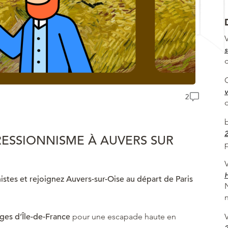
V
s
v
2
2
RESSIONNISME À AUVERS SUR
p
V
H
stes et rejoignez Auvers-sur-Oise au départ de Paris
n
V
ages d’Île-de-France
pour une escapade haute en
2