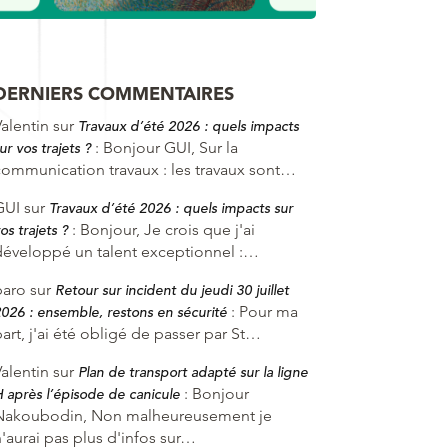
DERNIERS COMMENTAIRES
alentin
sur
Travaux d’été 2026 : quels impacts
:
Bonjour GUI, Sur la
ur vos trajets ?
communication travaux : les travaux sont…
GUI
sur
Travaux d’été 2026 : quels impacts sur
:
Bonjour, Je crois que j'ai
os trajets ?
développé un talent exceptionnel :…
baro
sur
Retour sur incident du jeudi 30 juillet
:
Pour ma
026 : ensemble, restons en sécurité
art, j'ai été obligé de passer par St…
alentin
sur
Plan de transport adapté sur la ligne
:
Bonjour
 après l’épisode de canicule
Nakoubodin, Non malheureusement je
'aurai pas plus d'infos sur…