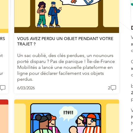
V
ARS
VOUS AVEZ PERDU UN OBJET PENDANT VOTRE
TRAJET ?
s
nt
Un sac oublié, des clés perdues, un nounours
porté disparu ? Pas de panique ! Île-de-France
Mobilités a lancé une nouvelle plateforme en
v
ur
ligne pour déclarer facilement vos objets
perdus.
6/03/2026
2
2
p
V
H
n