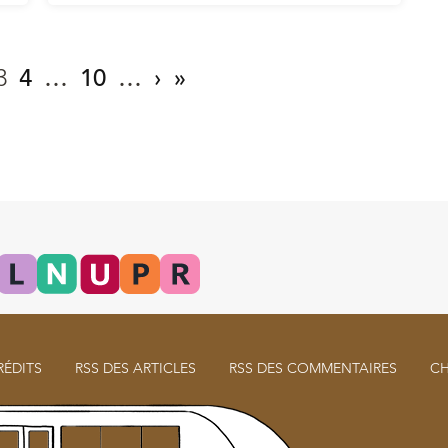
3
4
…
10
…
›
»
RÉDITS
RSS DES ARTICLES
RSS DES COMMENTAIRES
CH